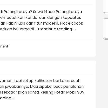
 di Palangkaraya? Sewa Hiace Palangkaraya
g membutuhkan kendaraan dengan kapasitas
 kabin luas dan fitur modern, Hiace cocok
perluan keluarga di …
Continue reading
→
ment
nyaman, tapi tetap kelihatan berkelas buat
lah jawabannya. Mau dipakai buat perjalanan
u sekadar jalan santai keliling kota? Mobil SUV
eading
→