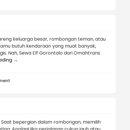
bareng keluarga besar, rombongan teman, atau
i kamu butuh kendaraan yang muat banyak,
is. Nah, Sewa Elf Gorontalo dari Omahtrans
eading
→
ment
? Saat bepergian dalam rombongan, memilih
ng. Apalagi jika perjalanan cukup jauh atau