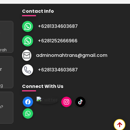
Contact Info
+6281334603687
r
+6281252666966
rah
adminomahtrans@gmail.com
r
+6281334603687
ng
Connect With Us
h?
arrow_upward