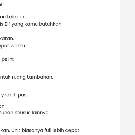
t:
au telepon.
nis Elf yang kamu butuhkan.
katan.
epat waktu.
ps ini:
r untuk ruang tambahan.
ry lebih pas.
an
utuhan khusus lainnya.
an. Unit biasanya full lebih cepat.