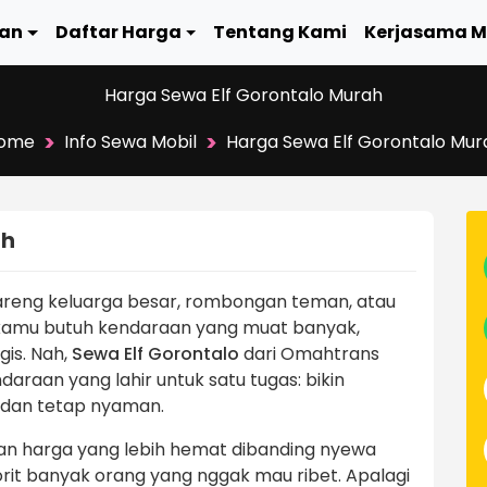
an
Daftar Harga
Tentang Kami
Kerjasama M
Harga Sewa Elf Gorontalo Murah
>
>
ome
Info Sewa Mobil
Harga Sewa Elf Gorontalo Mur
ah
bareng keluarga besar, rombongan teman, atau
i kamu butuh kendaraan yang muat banyak,
is. Nah,
Sewa Elf Gorontalo
dari Omahtrans
ndaraan yang lahir untuk satu tugas: bikin
l dan tetap nyaman.
 dan harga yang lebih hemat dibanding nyewa
avorit banyak orang yang nggak mau ribet. Apalagi