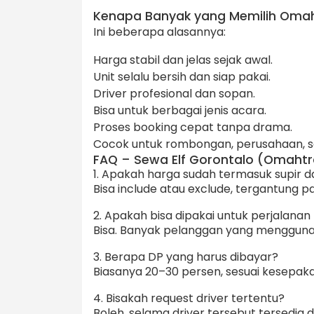
Kenapa Banyak yang Memilih Oma
Ini beberapa alasannya:
Harga stabil dan jelas sejak awal.
Unit selalu bersih dan siap pakai.
Driver profesional dan sopan.
Bisa untuk berbagai jenis acara.
Proses booking cepat tanpa drama.
Cocok untuk rombongan, perusahaan, se
FAQ – Sewa Elf Gorontalo (Omaht
1. Apakah harga sudah termasuk supir 
Bisa include atau exclude, tergantung p
2. Apakah bisa dipakai untuk perjalanan 
Bisa. Banyak pelanggan yang menggunaka
3. Berapa DP yang harus dibayar?
Biasanya 20–30 persen, sesuai kesepaka
4. Bisakah request driver tertentu?
Boleh, selama driver tersebut tersedia d