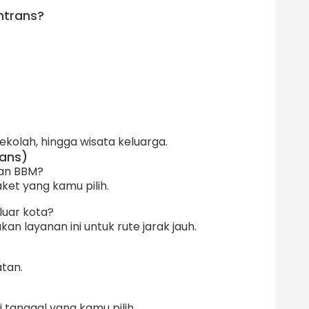
htrans?
kolah, hingga wisata keluarga.
rans)
dan BBM?
aket yang kamu pilih.
luar kota?
n layanan ini untuk rute jarak jauh.
tan.
i tanggal yang kamu pilih.