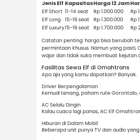
Jenis Elf
Kapasitas
Harga 12 Jam
Har
Elf Short
11–14 seat
Rp 1.000.000
Rp 
Elf Long
15–19 seat
Rp 1.300.000
Rp 
Elf Luxury
15–19 seat
Rp 1.700.000
Rp 
Catatan penting: harga bisa berubah ter
permintaan khusus. Namun yang pasti,
wajar dan tidak suka membuat kejutan di
Fasilitas Sewa Elf di Omahtrans
Apa aja yang kamu dapatkan? Banyak.
Driver Berpengalaman
Kemudi tenang, paham rute Gorontalo, d
AC Selalu Dingin
Kalau cuaca lagi panas, AC Elf Omahtra
Hiburan di Dalam Mobil
Beberapa unit punya TV dan audio yang b