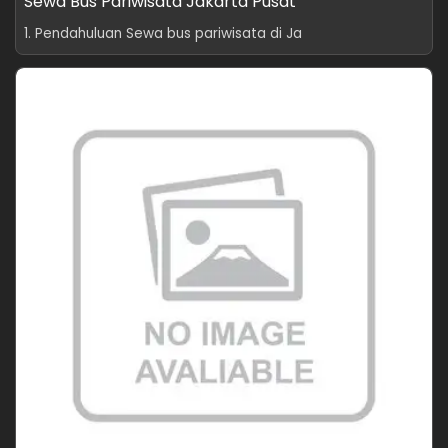
Sewa Bus Pariwisata Jakarta Pusat
1. Pendahuluan Sewa bus pariwisata di Ja