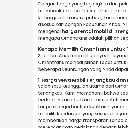
Dengan harga yang terjangkau dan pe
memberikan solusi transportasi terbaik u
keluarga, atau acara pribadi, kami men
disesuaikan dengan kebutuhan Anda. Art
mengenai
harga rental mobil di Tren
mengapa Omahtrans adalah pilihan tepat
Kenapa Memilih Omahtrans untuk R
Sebelum Anda memilih penyedia layana
Omahtrans menjadi pilihan tepat untuk 
beberapa keuntungan yang Anda dapat
1.
Harga Sewa Mobil Terjangkau dan 
Salah satu keunggulan utama dari Omah
terjangkau. Kami memahami bahwa seti
beda, dan kami berkomitmen untuk mem
tanpa mengorbankan kualitas layanan. D
memilih kendaraan yang sesuai dengan
memberikan harga transparan tanpa bi
merencanakan perjalanan dengan lebi