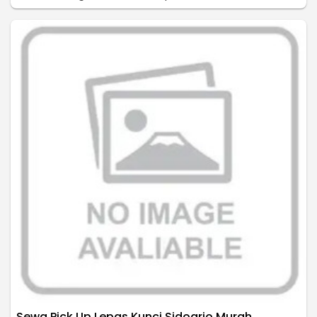
Sewa Pick Up Lepas Kunci Sidoarjo Murah