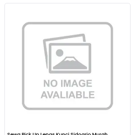
Sewa Pick Up Lepas Kunci Sidoarjo Murah