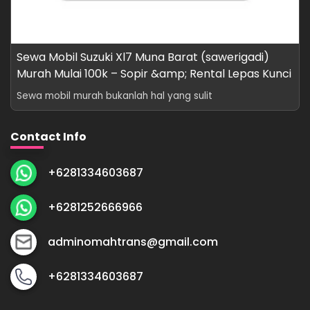
Sewa Mobil Suzuki Xl7 Muna Barat (sawerigadi)
Murah Mulai 100k – Sopir &amp; Rental Lepas Kunci
Sewa mobil murah bukanlah hal yang sulit
Contact Info
+6281334603687
+6281252666966
adminomahtrans@gmail.com
+6281334603687