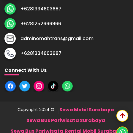
+6281334603687
+6281252666966
adminomahtrans@gmail.com
+6281334603687
Connect With Us
Sewa Mobil Surabaya
Copyright 2024 ©
|
|
arrow_upward
Sewa Bus Pariwisata Surabaya
|
Sewa Bus Pariwisata
Rental Mobil Surabaya
|