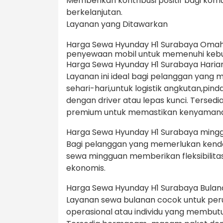
Memberikan kontribusi positif bagi komu
berkelanjutan.
Layanan yang Ditawarkan
Harga Sewa Hyunday H1 Surabaya Oma
penyewaan mobil untuk memenuhi keb
Harga Sewa Hyunday H1 Surabaya Harian p
Layanan ini ideal bagi pelanggan yan
sehari-hari,untuk logistik angkutan,pinda
dengan driver atau lepas kunci. Terse
premium untuk memastikan kenyamanan
Harga Sewa Hyunday H1 Surabaya mingg
Bagi pelanggan yang memerlukan kendar
sewa mingguan memberikan fleksibilit
ekonomis.
Harga Sewa Hyunday H1 Surabaya Bulanan
Layanan sewa bulanan cocok untuk pe
operasional atau individu yang membut