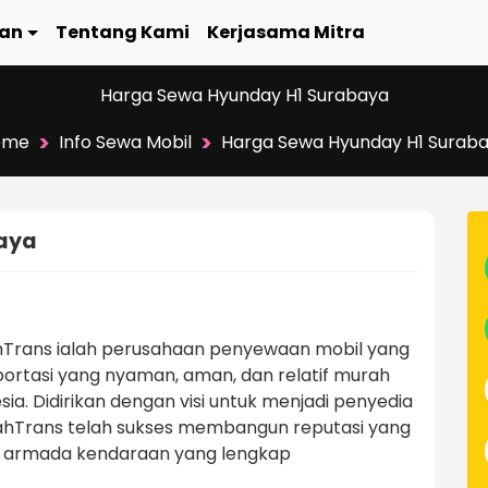
an
Tentang Kami
Kerjasama Mitra
Harga Sewa Hyunday H1 Surabaya
>
>
ome
Info Sewa Mobil
Harga Sewa Hyunday H1 Surab
aya
Trans ialah perusahaan penyewaan mobil yang
sportasi yang nyaman, aman, dan relatif murah
sia. Didirikan dengan visi untuk menjadi penyedia
mahTrans telah sukses membangun reputasi yang
n armada kendaraan yang lengkap