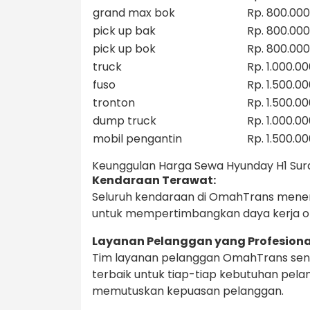
grand max bok
Rp. 800.000
pick up bak
Rp. 800.000
pick up bok
Rp. 800.000
truck
Rp. 1.000.0
fuso
Rp. 1.500.0
tronton
Rp. 1.500.0
dump truck
Rp. 1.000.0
mobil pengantin
Rp. 1.500.0
Keunggulan Harga Sewa Hyunday H1 Su
Kendaraan Terawat:
Seluruh kendaraan di OmahTrans mener
untuk mempertimbangkan daya kerja o
Layanan Pelanggan yang Profesiona
Tim layanan pelanggan OmahTrans sen
terbaik untuk tiap-tiap kebutuhan pel
memutuskan kepuasan pelanggan.