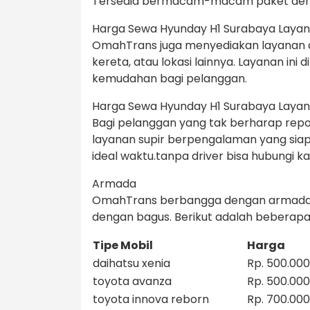
Tersedia bermacam-macam paket denga
Harga Sewa Hyunday H1 Surabaya Layan
OmahTrans juga menyediakan layanan an
kereta, atau lokasi lainnya. Layanan i
kemudahan bagi pelanggan.
Harga Sewa Hyunday H1 Surabaya Layanan
Bagi pelanggan yang tak berharap rep
layanan supir berpengalaman yang sia
ideal waktu.tanpa driver bisa hubungi k
Armada
OmahTrans berbangga dengan armada
dengan bagus. Berikut adalah beberapa 
Tipe Mobil
Harga
daihatsu xenia
Rp. 500.000
toyota avanza
Rp. 500.000
toyota innova reborn
Rp. 700.000