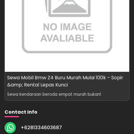
Sewa Mobil Bmw Z4 Buru Murah Mulai 100k – Sopir
&amp; Rental Lepas Kunci
Sewa kendaraan beroda empat murah bukanl
Contact Info
+6281334603687