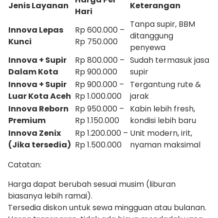
Jenis Layanan
Keterangan
Hari
Tanpa supir, BBM
Innova Lepas
Rp 600.000 –
ditanggung
Kunci
Rp 750.000
penyewa
Innova + Supir
Rp 800.000 –
Sudah termasuk jasa
Dalam Kota
Rp 900.000
supir
Innova + Supir
Rp 900.000 –
Tergantung rute &
Luar Kota Aceh
Rp 1.000.000
jarak
Innova Reborn
Rp 950.000 –
Kabin lebih fresh,
Premium
Rp 1.150.000
kondisi lebih baru
Innova Zenix
Rp 1.200.000 –
Unit modern, irit,
(Jika tersedia)
Rp 1.500.000
nyaman maksimal
Catatan:
Harga dapat berubah sesuai musim (liburan
biasanya lebih ramai).
Tersedia diskon untuk sewa mingguan atau bulanan.