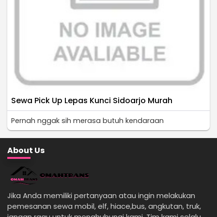
Sewa Pick Up Lepas Kunci Sidoarjo Murah
Pernah nggak sih merasa butuh kendaraan
About Us
Jika Anda memiliki pertanyaan atau ingin melakukan
pemesanan sewa mobil, elf, hiace,bus, angkutan, truk,
jangan ragu untuk menghubungi kami. Tim kami selalu