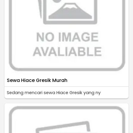
Sewa Hiace Gresik Murah
Sedang mencari sewa Hiace Gresik yang ny