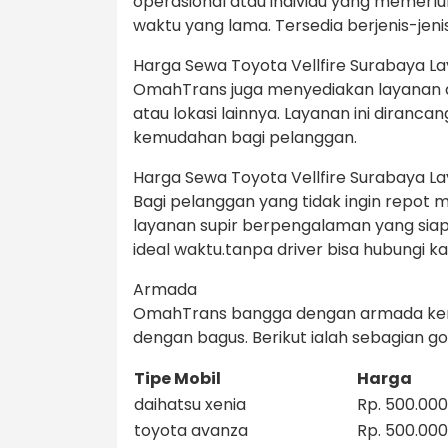
operasional atau individu yang memer
waktu yang lama. Tersedia berjenis-jen
Harga Sewa Toyota Vellfire Surabaya L
OmahTrans juga menyediakan layanan ant
atau lokasi lainnya. Layanan ini dira
kemudahan bagi pelanggan.
Harga Sewa Toyota Vellfire Surabaya Lay
Bagi pelanggan yang tidak ingin repot
layanan supir berpengalaman yang sia
ideal waktu.tanpa driver bisa hubungi k
Armada
OmahTrans bangga dengan armada kend
dengan bagus. Berikut ialah sebagian g
Tipe Mobil
Harga
daihatsu xenia
Rp. 500.000
toyota avanza
Rp. 500.000