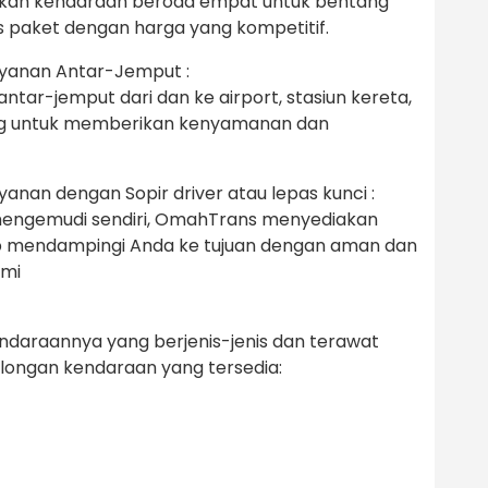
lukan kendaraan beroda empat untuk bentang
is paket dengan harga yang kompetitif.
ayanan Antar-Jemput :
ar-jemput dari dan ke airport, stasiun kereta,
ncang untuk memberikan kenyamanan dan
anan dengan Sopir driver atau lepas kunci :
 mengemudi sendiri, OmahTrans menyediakan
p mendampingi Anda ke tujuan dengan aman dan
ami
araannya yang berjenis-jenis dan terawat
olongan kendaraan yang tersedia: