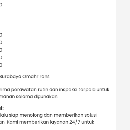
00
00
00
00
00
00
e Surabaya OmahTrans
ma perawatan rutin dan inspeksi terpola untuk
manan selama digunakan.
l:
alu siap menolong dan memberikan solusi
gan. Kami memberikan layanan 24/7 untuk