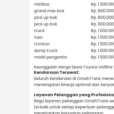
minibus
Rp. 1.500.0
grand max bok
Rp. 800.000
pick up bak
Rp. 800.000
pick up bok
Rp. 800.000
truck
Rp. 1.000.0
fuso
Rp. 1.500.0
tronton
Rp. 1.500.0
dump truck
Rp. 1.000.0
mobil pengantin
Rp. 1.500.0
Keunggulan Harga Sewa Toyota Vellfir
Kendaraan Terawat:
Seluruh kendaraan di OmahTrans meneri
menetapkan kinerja optimal dan kenya
Layanan Pelanggan yang Profesiona
Regu layanan pelanggan OmahTrans sel
terbaik untuk setiap keperluan pelang
menetapkan kepuasan pelanggan.