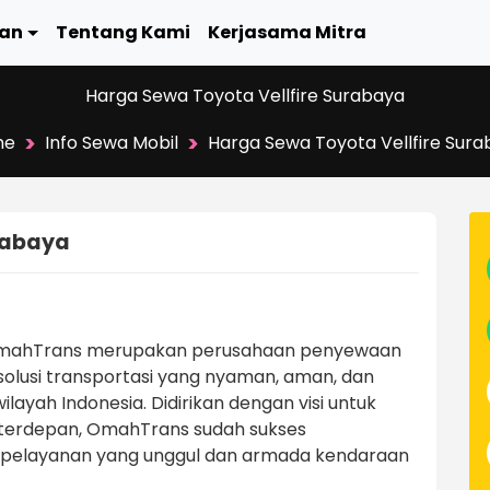
an
Tentang Kami
Kerjasama Mitra
Harga Sewa Toyota Vellfire Surabaya
>
>
me
Info Sewa Mobil
Harga Sewa Toyota Vellfire Sur
rabaya
 OmahTrans merupakan perusahaan penyewaan
solusi transportasi yang nyaman, aman, dan
layah Indonesia. Didirikan dengan visi untuk
 terdepan, OmahTrans sudah sukses
 pelayanan yang unggul dan armada kendaraan