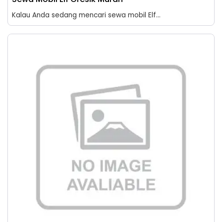
Kalau Anda sedang mencari sewa mobil Elf...