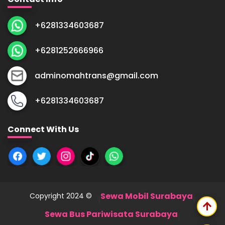
+6281334603687
+6281252666966
adminomahtrans@gmail.com
+6281334603687
Connect With Us
Sewa Mobil Surabaya
Copyright 2024 ©
|
|
arrow_upward
Sewa Bus Pariwisata Surabaya
|