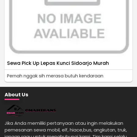
Sewa Pick Up Lepas Kunci Sidoarjo Murah
Pernah nggak sih merasa butuh kendaraan
About Us
Jika Anda memiliki pertanyaan atau ingin melakukan
pemesanan sewa mobil, elf, hiace,bus, angkutan, truk,
jangan ragu untuk menghubungi kami. Tim kami selalu