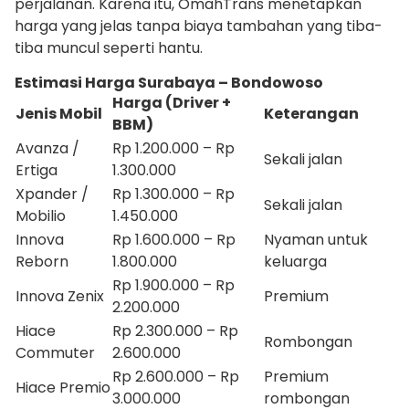
perjalanan. Karena itu, OmahTrans menetapkan
harga yang jelas tanpa biaya tambahan yang tiba-
tiba muncul seperti hantu.
Estimasi Harga Surabaya – Bondowoso
Harga (Driver +
Jenis Mobil
Keterangan
BBM)
Avanza /
Rp 1.200.000 – Rp
Sekali jalan
Ertiga
1.300.000
Xpander /
Rp 1.300.000 – Rp
Sekali jalan
Mobilio
1.450.000
Innova
Rp 1.600.000 – Rp
Nyaman untuk
Reborn
1.800.000
keluarga
Rp 1.900.000 – Rp
Innova Zenix
Premium
2.200.000
Hiace
Rp 2.300.000 – Rp
Rombongan
Commuter
2.600.000
Rp 2.600.000 – Rp
Premium
Hiace Premio
3.000.000
rombongan