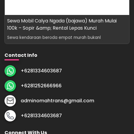
Sewa Mobil Calya Ngada (bajawa) Murah Mulai
100k – Sopir &amp; Rental Lepas Kunci
Sewa kendaraan beroda empat murah bukanl
Contact Info
+6281334603687
+6281252666966
adminomahtrans@gmail.com
+6281334603687
Connect With Us