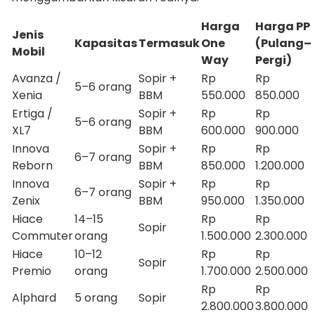
Harga
Harga PP
Jenis
Kapasitas
Termasuk
One
(Pulang–
Mobil
Way
Pergi)
Avanza /
Sopir +
Rp
Rp
5–6 orang
Xenia
BBM
550.000
850.000
Ertiga /
Sopir +
Rp
Rp
5–6 orang
XL7
BBM
600.000
900.000
Innova
Sopir +
Rp
Rp
6–7 orang
Reborn
BBM
850.000
1.200.000
Innova
Sopir +
Rp
Rp
6–7 orang
Zenix
BBM
950.000
1.350.000
Hiace
14–15
Rp
Rp
Sopir
Commuter
orang
1.500.000
2.300.000
Hiace
10–12
Rp
Rp
Sopir
Premio
orang
1.700.000
2.500.000
Rp
Rp
Alphard
5 orang
Sopir
2.800.000
3.800.000