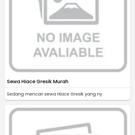
Sewa Hiace Gresik Murah
Sedang mencari sewa Hiace Gresik yang ny