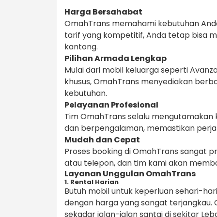
Harga Bersahabat
OmahTrans memahami kebutuhan Anda a
tarif yang kompetitif, Anda tetap bis
kantong.
Pilihan Armada Lengkap
Mulai dari mobil keluarga seperti Avanz
khusus, OmahTrans menyediakan berbaga
kebutuhan.
Pelayanan Profesional
Tim OmahTrans selalu mengutamakan ke
dan berpengalaman, memastikan perj
Mudah dan Cepat
Proses booking di OmahTrans sangat pr
atau telepon, dan tim kami akan memb
Layanan Unggulan OmahTrans
1. Rental Harian
Butuh mobil untuk keperluan sehari-ha
dengan harga yang sangat terjangkau. C
sekadar jalan-jalan santai di sekitar Leb