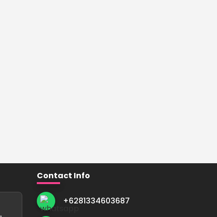
Contact Info
+6281334603687