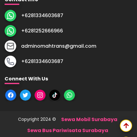
+6281334603687
+6281252666966
adminomahtrans@gmail.com
+6281334603687
Connect With Us
Sewa Mobil Surabaya
Copyright 2024 ©
|
|
arrow_upward
Sewa Bus Pariwisata Surabaya
|