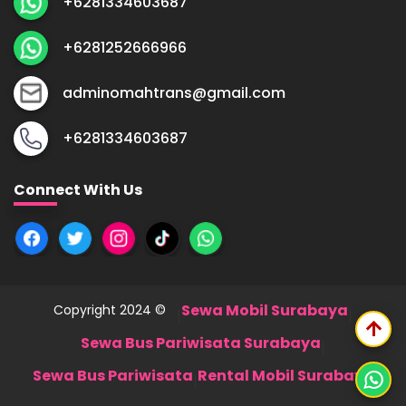
+6281334603687
+6281252666966
adminomahtrans@gmail.com
+6281334603687
Connect With Us
Sewa Mobil Surabaya
Copyright 2024 ©
|
|
arrow_upward
Sewa Bus Pariwisata Surabaya
|
Sewa Bus Pariwisata
Rental Mobil Surabaya
|