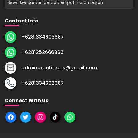
Sewa kendaraan beroda empat murah bukanl
Contact Info
+6281334603687
+6281252666966
adminomahtrans@gmail.com
+6281334603687
Connect With Us