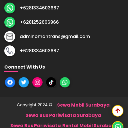
+6281334603687
+6281252666966
adminomahtrans@gmail.com
+6281334603687
Connect With Us
Sewa Mobil Surabaya
Copyright 2024 ©
|
|
arrow_upward
Sewa Bus Pariwisata Surabaya
|
Sewa Bus Pariwisata
Rental Mobil Surabaya
|