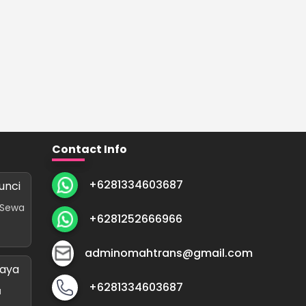
Contact Info
+6281334603687
unci
 Sewa
+6281252666966
adminomahtrans@gmail.com
baya
+6281334603687
a