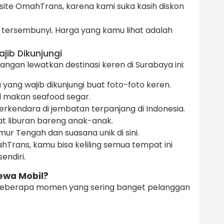
site OmahTrans, karena kami suka kasih diskon
tersembunyi. Harga yang kamu lihat adalah
jib Dikunjungi
gan lewatkan destinasi keren di Surabaya ini:
yang wajib dikunjungi buat foto-foto keren.
l makan seafood segar.
rkendara di jembatan terpanjang di Indonesia.
t liburan bareng anak-anak.
imur Tengah dan suasana unik di sini.
hTrans, kamu bisa keliling semua tempat ini
endiri.
ewa Mobil?
ni beberapa momen yang sering banget pelanggan