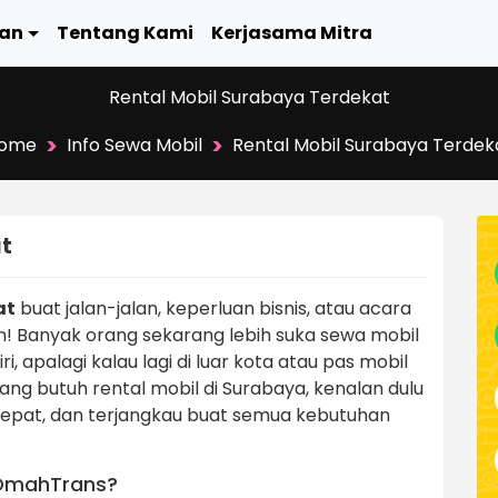
an
Tentang Kami
Kerjasama Mitra
Rental Mobil Surabaya Terdekat
>
>
ome
Info Sewa Mobil
Rental Mobil Surabaya Terdek
at
at
buat jalan-jalan, keperluan bisnis, atau acara
n! Banyak orang sekarang lebih suka sewa mobil
 apalagi kalau lagi di luar kota atau pas mobil
yang butuh rental mobil di Surabaya, kenalan dulu
, cepat, dan terjangkau buat semua kebutuhan
i OmahTrans?