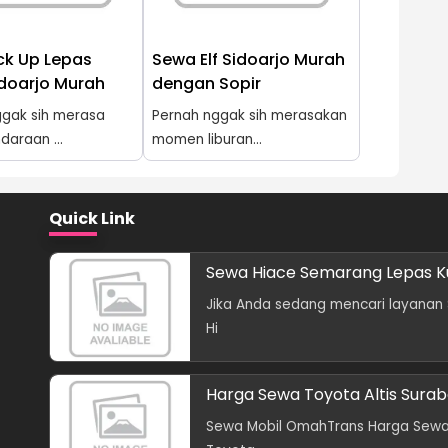
ck Up Lepas
Sewa Elf Sidoarjo Murah
idoarjo Murah
dengan Sopir
ggak sih merasa
Pernah nggak sih merasakan
daraan ...
momen liburan...
Quick Link
Sewa Hiace Semarang Lepas K
Jika Anda sedang mencari layanan
Hi
Harga Sewa Toyota Altis Sura
Sewa Mobil OmahTrans Harga Sew