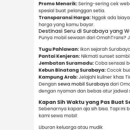
Promo Menarik:
Sering-sering cek web
spesial buat pelanggan setia.
Transparansi Harga:
Nggak ada biaya 
harga yang kamu bayar.
Destinasi Seru di Surabaya yang Wa
Punya mobil sewaan dari OmahTrans? Jan
Tugu Pahlawan:
Ikon sejarah Surabaya 
Pantai Kenjeran:
Nikmati sunset sambi
Jembatan Suramadu:
Coba sensasi be
Kebun Binatang Surabaya:
Cocok bua
Kampung Arab:
Jelajahi kuliner khas T
Dengan
sewa mobil Surabaya
dari Oma
dengan nyaman dan bebas atur jadwal s
Kapan Sih Waktu yang Pas Buat S
Sebenarnya kapan aja sih bisa. Tapi i
kami sewa mobil:
Liburan keluarga atau mudik