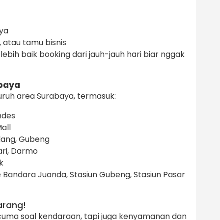
aya
 atau tamu bisnis
ebih baik booking dari jauh-jauh hari biar nggak
baya
uruh area Surabaya, termasuk:
ndes
all
lang, Gubeng
ri, Darmo
k
ke Bandara Juanda, Stasiun Gubeng, Stasiun Pasar
arang!
cuma soal kendaraan, tapi juga kenyamanan dan