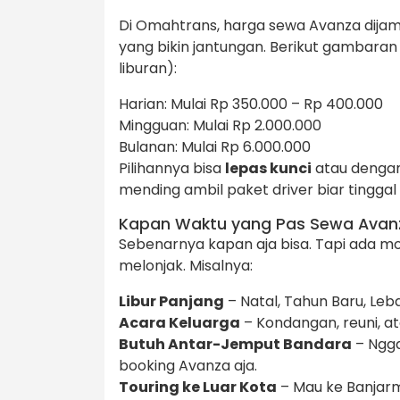
Di Omahtrans, harga sewa Avanza dijam
yang bikin jantungan. Berikut gambaran
liburan):
Harian: Mulai Rp 350.000 – Rp 400.000
Mingguan: Mulai Rp 2.000.000
Bulanan: Mulai Rp 6.000.000
Pilihannya bisa
lepas kunci
atau dengan
mending ambil paket driver biar tinggal
Kapan Waktu yang Pas Sewa Avan
Sebenarnya kapan aja bisa. Tapi ada 
melonjak. Misalnya:
Libur Panjang
– Natal, Tahun Baru, Leba
Acara Keluarga
– Kondangan, reuni, at
Butuh Antar-Jemput Bandara
– Ngga
booking Avanza aja.
Touring ke Luar Kota
– Mau ke Banjarma