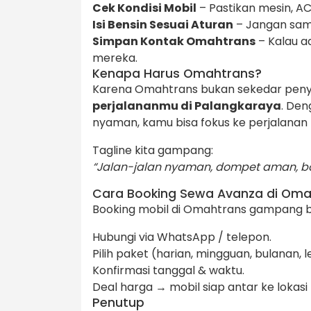
Cek Kondisi Mobil
– Pastikan mesin, AC
Isi Bensin Sesuai Aturan
– Jangan samp
Simpan Kontak Omahtrans
– Kalau ad
mereka.
Kenapa Harus Omahtrans?
Karena Omahtrans bukan sekedar penye
perjalananmu di Palangkaraya
. Den
nyaman, kamu bisa fokus ke perjalanan 
Tagline kita gampang:
“Jalan-jalan nyaman, dompet aman, 
Cara Booking Sewa Avanza di Oma
Booking mobil di Omahtrans gampang ban
Hubungi via WhatsApp / telepon.
Pilih paket (harian, mingguan, bulanan, l
Konfirmasi tanggal & waktu.
Deal harga → mobil siap antar ke lokasi
Penutup