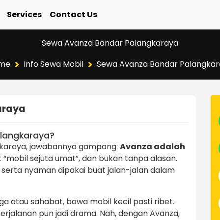
Services
Contact Us
Sewa Avanza Bandar Palangkaraya
>
>
me
Info Sewa Mobil
Sewa Avanza Bandar Palangkar
araya
alangkaraya?
ngkaraya, jawabannya gampang:
Avanza adalah
ut “mobil sejuta umat”, dan bukan tanpa alasan.
n, serta nyaman dipakai buat jalan-jalan dalam
ga atau sahabat, bawa mobil kecil pasti ribet.
jalanan pun jadi drama. Nah, dengan Avanza,