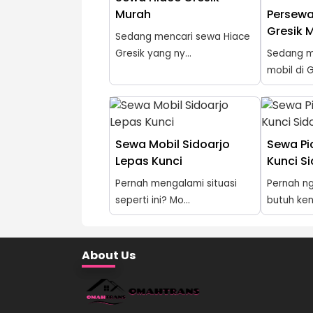
Murah
Persewa
Gresik 
Sedang mencari sewa Hiace
Gresik yang ny...
Sedang m
mobil di G
Sewa Mobil Sidoarjo
Sewa Pi
Lepas Kunci
Kunci S
Pernah mengalami situasi
Pernah n
seperti ini? Mo...
butuh ken
About Us