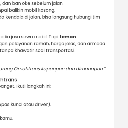
, dan ban oke sebelum jalan.
ai balikin mobil kosong.
a kendala di jalan, bisa langsung hubungi tim
dia jasa sewa mobil. Tapi
teman
gan pelayanan ramah, harga jelas, dan armada
tanpa khawatir soal transportasi.
bareng Omahtrans kapanpun dan dimanapun.”
htrans
get. Ikuti langkah ini:
epas kunci atau driver).
 kamu.