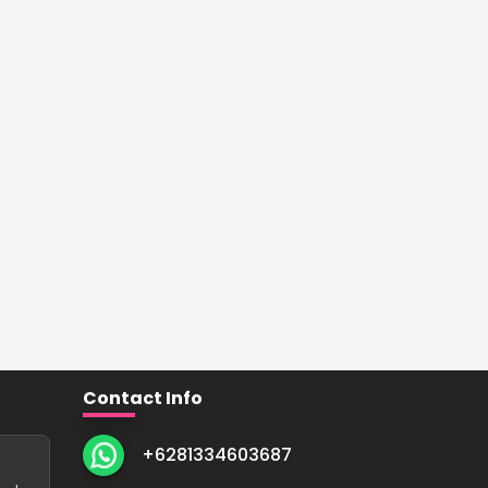
Contact Info
+6281334603687