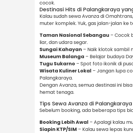
cocok.
Destinasi Hits di Palangkaraya yang 
Kalau sudah sewa Avanza di Omahtrans
muter komplek. Yuk, gas jalan-jalan ke 
Taman Nasional Sebangau
– Cocok b
liar, dan udara segar.
Sungai Kahayan
– Naik klotok sambil n
Museum Balanga
– Belajar budaya Da
Tugu Sukarno
– Spot foto ikonik di pu
Wisata Kuliner Lokal
– Jangan lupa cob
Palangkaraya.
Dengan Avanza, semua destinasi ini bis
hemat tenaga.
Tips Sewa Avanza di Palangkaraya
Sebelum booking, ada beberapa tips bi
Booking Lebih Awal
– Apalagi kalau mu
Siapin KTP/SIM
– Kalau sewa lepas kunc