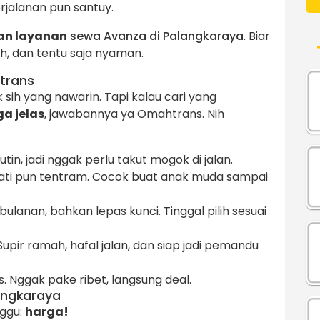
rjalanan pun santuy.
an layanan
sewa Avanza di Palangkaraya
. Biar
, dan tentu saja nyaman.
trans
sih yang nawarin. Tapi kalau cari yang
ga jelas
, jawabannya ya Omahtrans. Nih
utin, jadi nggak perlu takut mogok di jalan.
ti pun tentram. Cocok buat anak muda sampai
ulanan, bahkan lepas kunci. Tinggal pilih sesuai
Supir ramah, hafal jalan, dan siap jadi pemandu
. Nggak pake ribet, langsung deal.
angkaraya
nggu:
harga!