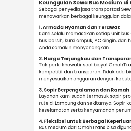
Keunggulan Sewa Bus Medium di
Sebagai penyedia jasa transportasi
Sew
menawarkan berbagai keunggulan dalam
1. Armada Nyaman dan Terawat
Kami selalu memastikan setiap unit bus 
bus bersih, kursi empuk, AC dingin, da
Anda semakin menyenangkan.
2. Harga Terjangkau dan Transpara
Tak perlu khawatir soal biaya! OmahT
kompetitif dan transparan. Tidak ada b
menyesuaikan anggaran dengan kebutu
3. Sopir Berpengalaman dan Ramah
Layanan kami sudah termasuk sopir pr
rute di Lampung dan sekitarnya. Sopir
keselamatan serta kenyamanan penu
4. Fleksibel untuk Berbagai Keperlua
Bus medium dari OmahTrans bisa digunak