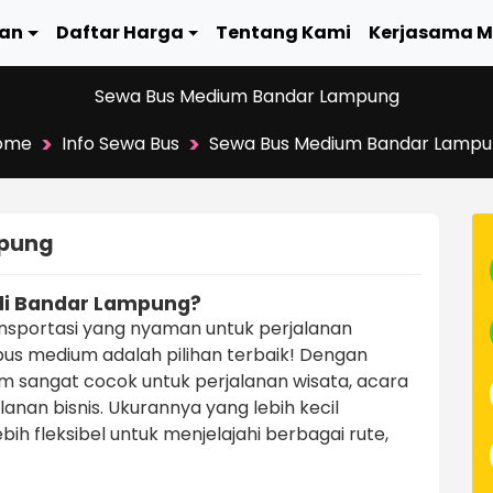
an
Daftar Harga
Tentang Kami
Kerjasama M
Sewa Bus Medium Bandar Lampung
>
>
ome
Info Sewa Bus
Sewa Bus Medium Bandar Lamp
mpung
di Bandar Lampung?
nsportasi yang nyaman untuk perjalanan
s medium adalah pilihan terbaik! Dengan
um sangat cocok untuk perjalanan wisata, acara
lanan bisnis. Ukurannya yang lebih kecil
h fleksibel untuk menjelajahi berbagai rute,