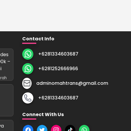
Contact Info
+6281334603687
edes
00k –
i
+6281252666966
rah
adminomahtrans@gmail.com
+6281334603687
Connect With Us
ya