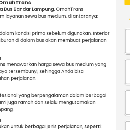
 OmahTrans
a Bus Bandar Lampung
, OmahTrans
 layanan sewa bus medium, di antaranya:
dalam kondisi prima sebelum digunakan. Interior
n hiburan di dalam bus akan membuat perjalanan
n
rans menawarkan harga sewa bus medium yang
iaya tersembunyi, sehingga Anda bisa
han perjalanan.
ofesional yang berpengalaman dalam berbagai
 kami juga ramah dan selalu mengutamakan
mpang.
n
an untuk berbagai jenis perjalanan, seperti: