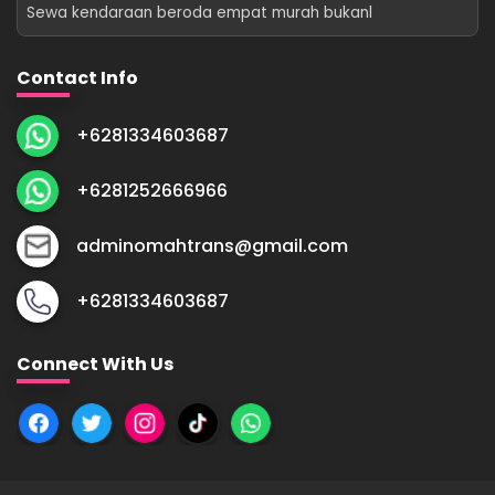
Sewa kendaraan beroda empat murah bukanl
Contact Info
+6281334603687
+6281252666966
adminomahtrans@gmail.com
+6281334603687
Connect With Us