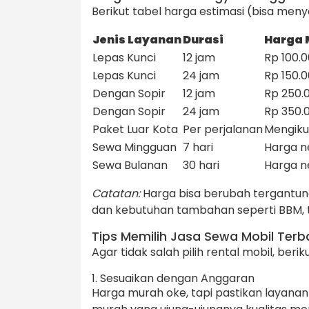
Berikut tabel harga estimasi (bisa men
Jenis Layanan
Durasi
Harga 
Lepas Kunci
12 jam
Rp 100.0
Lepas Kunci
24 jam
Rp 150.
Dengan Sopir
12 jam
Rp 250.
Dengan Sopir
24 jam
Rp 350.
Paket Luar Kota
Per perjalanan
Mengikut
Sewa Mingguan
7 hari
Harga n
Sewa Bulanan
30 hari
Harga n
Catatan:
Harga bisa berubah tergantung 
dan kebutuhan tambahan seperti BBM, to
Tips Memilih Jasa Sewa Mobil Terba
Agar tidak salah pilih rental mobil, beriku
1. Sesuaikan dengan Anggaran
Harga murah oke, tapi pastikan layanan