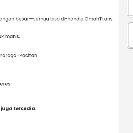
mbongan besar—semua bisa di-handle OmahTrans.
k manis.
onorogo–Pacitan
beres.
 juga tersedia
.