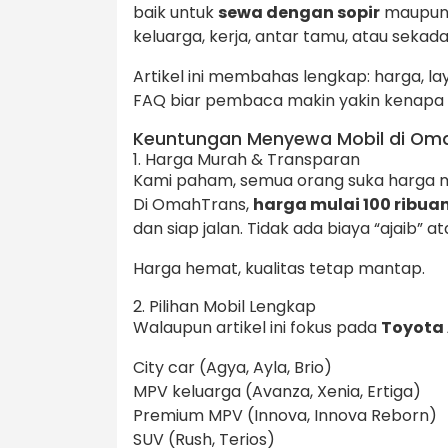
baik untuk
sewa dengan sopir
maupu
keluarga, kerja, antar tamu, atau sekad
Artikel ini membahas lengkap: harga, la
FAQ biar pembaca makin yakin kenapa O
Keuntungan Menyewa Mobil di Om
1. Harga Murah & Transparan
Kami paham, semua orang suka harga m
Di OmahTrans,
harga mulai 100 ribua
dan siap jalan. Tidak ada biaya “ajaib” a
Harga hemat, kualitas tetap mantap.
2. Pilihan Mobil Lengkap
Walaupun artikel ini fokus pada
Toyota
City car (Agya, Ayla, Brio)
MPV keluarga (Avanza, Xenia, Ertiga)
Premium MPV (Innova, Innova Reborn)
SUV (Rush, Terios)