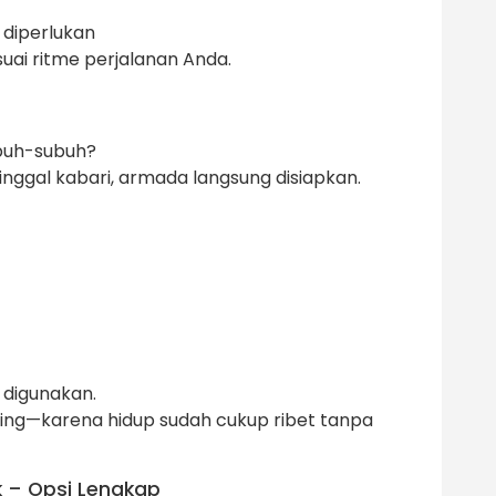
 diperlukan
suai ritme perjalanan Anda.
buh-subuh?
 tinggal kabari, armada langsung disiapkan.
p digunakan.
sing—karena hidup sudah cukup ribet tanpa
 – Opsi Lengkap