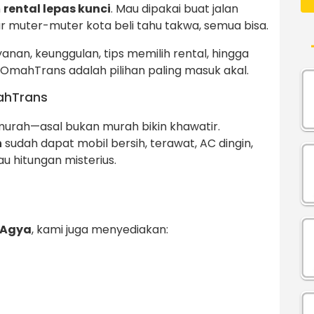
n
rental lepas kunci
. Mau dipakai buat jalan
ar muter-muter kota beli tahu takwa, semua bisa.
yanan, keunggulan, tips memilih rental, hingga
mahTrans adalah pilihan paling masuk akal.
ahTrans
urah—asal bukan murah bikin khawatir.
n
sudah dapat mobil bersih, terawat, AC dingin,
tau hitungan misterius.
 Agya
, kami juga menyediakan: