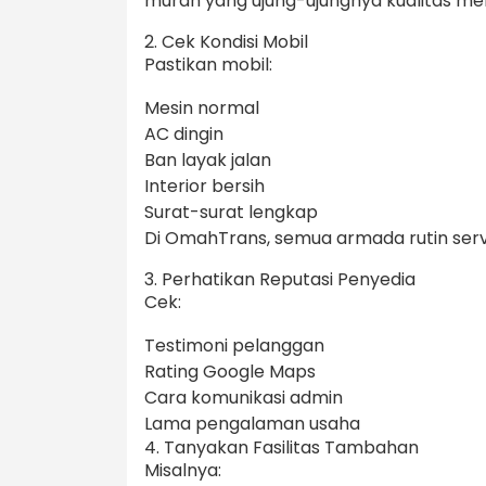
murah yang ujung-ujungnya kualitas me
2. Cek Kondisi Mobil
Pastikan mobil:
Mesin normal
AC dingin
Ban layak jalan
Interior bersih
Surat-surat lengkap
Di OmahTrans, semua armada rutin serv
3. Perhatikan Reputasi Penyedia
Cek:
Testimoni pelanggan
Rating Google Maps
Cara komunikasi admin
Lama pengalaman usaha
4. Tanyakan Fasilitas Tambahan
Misalnya: