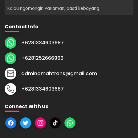
Kalau ngomongin Pariaman, pasti kebayang
Contact Info
+6281334603687
+6281252666966
adminomahtrans@gmail.com
+6281334603687
Connect With Us