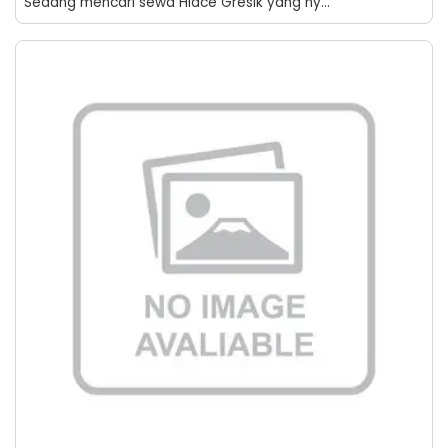
Sedang mencari sewa Hiace Gresik yang ny...