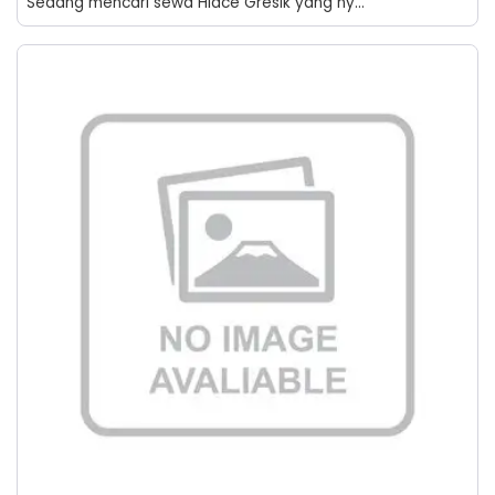
Sedang mencari sewa Hiace Gresik yang ny...