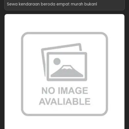
Sewa kendaraan beroda empat murah bukanl