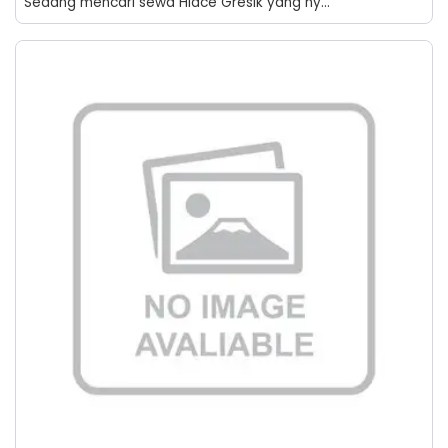
Sedang mencari sewa Hiace Gresik yang ny...