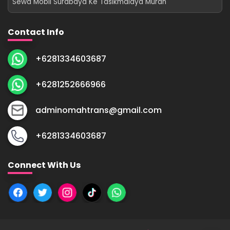
Sewa Mobil Surabaya Ke Tasikmalaya Murah
Contact Info
+6281334603687
+6281252666966
adminomahtrans@gmail.com
+6281334603687
Connect With Us