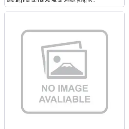
Sedang mencari sewa Hiace Gresik yang ny...