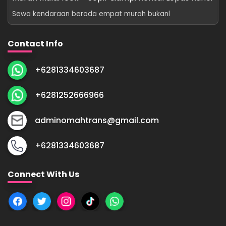
Sewa kendaraan beroda empat murah bukanl
Contact Info
+6281334603687
+6281252666966
adminomahtrans@gmail.com
+6281334603687
Connect With Us