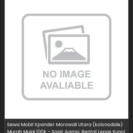
Sewa Mobil Xpander Morowali Utara (kolonodale)
Murah Mulai 100k – Sopir &amp; Rental Lepas Kunci