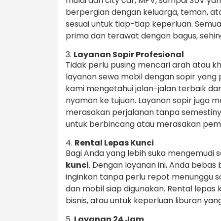
mulai dari city car, MPV, sampai SUV y
berpergian dengan keluarga, teman, a
sesuai untuk tiap-tiap keperluan. Sem
prima dan terawat dengan bagus, sehi
3.
Layanan Sopir Profesional
Tidak perlu pusing mencari arah atau kh
layanan sewa mobil dengan sopir yang 
kami mengetahui jalan-jalan terbaik 
nyaman ke tujuan. Layanan sopir juga 
merasakan perjalanan tanpa semestiny
untuk berbincang atau merasakan pe
4.
Rental Lepas Kunci
Bagi Anda yang lebih suka mengemudi s
kunci
. Dengan layanan ini, Anda beba
inginkan tanpa perlu repot menunggu s
dan mobil siap digunakan. Rental lepas 
bisnis, atau untuk keperluan liburan yan
5.
Layanan 24 Jam