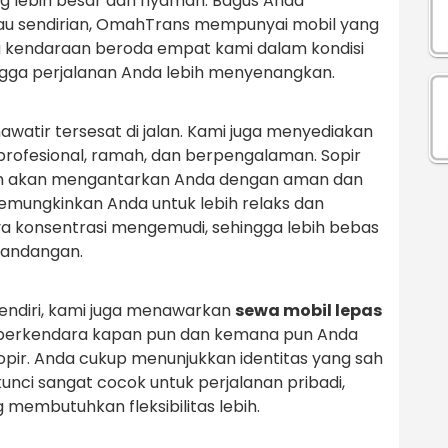
ang lebih besar dan nyaman. Bagus Anda
tau sendirian, OmahTrans mempunyai mobil yang
ua kendaraan beroda empat kami dalam kondisi
ngga perjalanan Anda lebih menyenangkan.
awatir tersesat di jalan. Kami juga menyediakan
profesional, ramah, dan berpengalaman. Sopir
dan akan mengantarkan Anda dengan aman dan
memungkinkan Anda untuk lebih relaks dan
a konsentrasi mengemudi, sehingga lebih bebas
mandangan.
endiri, kami juga menawarkan
sewa mobil lepas
s berkendara kapan pun dan kemana pun Anda
opir. Anda cukup menunjukkan identitas yang sah
kunci sangat cocok untuk perjalanan pribadi,
g membutuhkan fleksibilitas lebih.