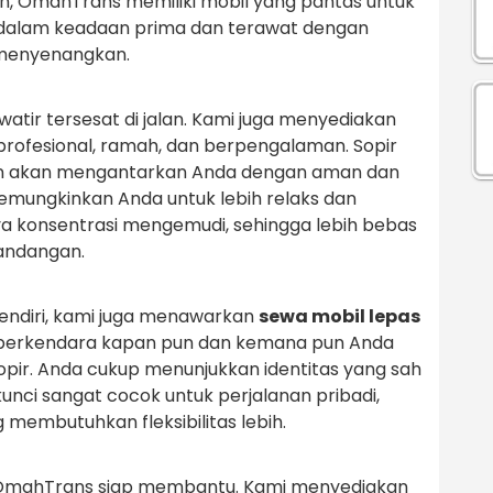
an, OmahTrans memiliki mobil yang pantas untuk
i dalam keadaan prima dan terawat dengan
 menyenangkan.
atir tersesat di jalan. Kami juga menyediakan
profesional, ramah, dan berpengalaman. Sopir
dan akan mengantarkan Anda dengan aman dan
memungkinkan Anda untuk lebih relaks dan
a konsentrasi mengemudi, sehingga lebih bebas
andangan.
endiri, kami juga menawarkan
sewa mobil lepas
s berkendara kapan pun dan kemana pun Anda
opir. Anda cukup menunjukkan identitas yang sah
kunci sangat cocok untuk perjalanan pribadi,
g membutuhkan fleksibilitas lebih.
OmahTrans siap membantu. Kami menyediakan