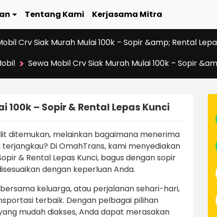
an
Tentang Kami
Kerjasama Mitra
obil Crv Siak Murah Mulai 100k – Sopir &amp; Rental Lepa
>
obil
Sewa Mobil Crv Siak Murah Mulai 100k – Sopir &am
i 100k – Sopir & Rental Lepas Kunci
ulit ditemukan, melainkan bagaimana menerima
 terjangkau? Di OmahTrans, kami menyediakan
Sopir & Rental Lepas Kunci, bagus dengan sopir
disesuaikan dengan keperluan Anda.
a bersama keluarga, atau perjalanan sehari-hari,
portasi terbaik. Dengan pelbagai pilihan
yang mudah diakses, Anda dapat merasakan