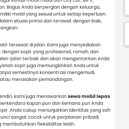
ai variasi mobil mulai dari city car, MPV,
n. Bagus Anda berpergian dengan keluarga,
liki mobil yang sesuai untuk setiap keperluan.
lam situasi prima dan terawat dengan baik,
nangkan.
atir tersesat di jalan. Kami juga menyediakan
dengan sopir yang profesional, ramah, dan
alan-jalan terbaik dan akan mengantarkan Anda
yanan sopir juga memungkinkan Anda untuk
 tanpa semestinya konsentrasi mengemudi,
ng atau merasakan pemandangan.
endiri, kami juga menawarkan
sewa mobil lepas
s berkendara kapan pun dan kemana pun Anda
opir. Anda cukup menunjukkan identitas yang sah
kunci sangat cocok untuk perjalanan pribadi,
g membutuhkan fleksibilitas lebih.