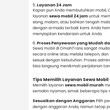
5.
Layanan 24 Jam
Kapan pun Anda membutuhkan mobil, 
layanan
sewa mobil 24 jam
untuk meme
siang, malam, atau bahkan tengah ma
dengan armada terbaik kami. Anda han
menyiapkan kendaraan untuk Anda.
6.
Proses Penyewaan yang Mudah da
Sewa mobil di OmahTrans sangat muda
secara online atau melalui telepon, d
sesuai dengan kebutuhan. Proses admin
bisa langsung menikmati perjalanan t
Tips Memilih Layanan Sewa Mobil
Memilih layanan
sewa mobil murah
me
semakin nyaman, simak beberapa tips m
Sesuaikan dengan Anggaran
Pilih p
dengan anggaran Anda, namun tetap pa