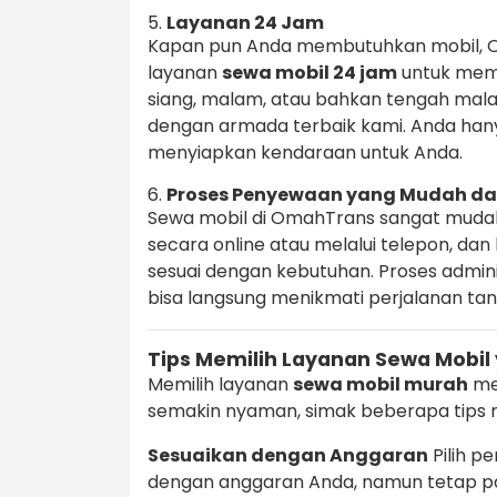
5.
Layanan 24 Jam
Kapan pun Anda membutuhkan mobil, 
layanan
sewa mobil 24 jam
untuk meme
siang, malam, atau bahkan tengah ma
dengan armada terbaik kami. Anda han
menyiapkan kendaraan untuk Anda.
6.
Proses Penyewaan yang Mudah da
Sewa mobil di OmahTrans sangat muda
secara online atau melalui telepon, d
sesuai dengan kebutuhan. Proses admin
bisa langsung menikmati perjalanan t
Tips Memilih Layanan Sewa Mobil
Memilih layanan
sewa mobil murah
me
semakin nyaman, simak beberapa tips m
Sesuaikan dengan Anggaran
Pilih p
dengan anggaran Anda, namun tetap pa