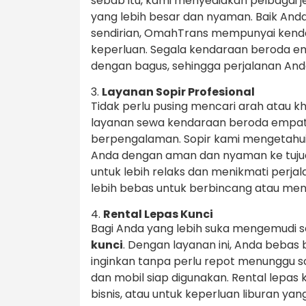
sebab itu, kami menyediakan pelbagai jen
yang lebih besar dan nyaman. Baik And
sendirian, OmahTrans mempunyai kenda
keperluan. Segala kendaraan beroda e
dengan bagus, sehingga perjalanan An
3.
Layanan Sopir Profesional
Tidak perlu pusing mencari arah atau kh
layanan sewa kendaraan beroda empat 
berpengalaman. Sopir kami mengetahui
Anda dengan aman dan nyaman ke tujua
untuk lebih relaks dan menikmati perja
lebih bebas untuk berbincang atau me
4.
Rental Lepas Kunci
Bagi Anda yang lebih suka mengemudi s
kunci
. Dengan layanan ini, Anda beba
inginkan tanpa perlu repot menunggu s
dan mobil siap digunakan. Rental lepas 
bisnis, atau untuk keperluan liburan yan