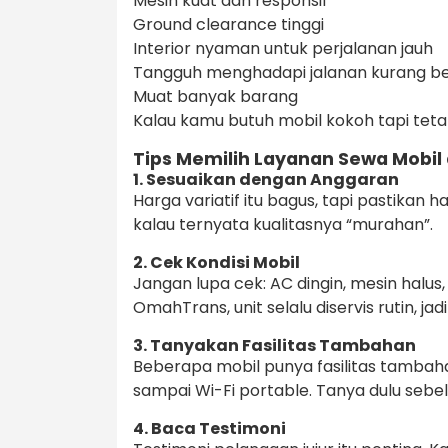
Mesin kuat dan responsif
Ground clearance tinggi
Interior nyaman untuk perjalanan jauh
Tangguh menghadapi jalanan kurang b
Muat banyak barang
Kalau kamu butuh mobil kokoh tapi tetap 
Tips Memilih Layanan Sewa Mobil a
1. Sesuaikan dengan Anggaran
Harga variatif itu bagus, tapi pastikan
kalau ternyata kualitasnya “murahan”.
2. Cek Kondisi Mobil
Jangan lupa cek: AC dingin, mesin halus, b
OmahTrans, unit selalu diservis rutin, jad
3. Tanyakan Fasilitas Tambahan
Beberapa mobil punya fasilitas tambahan
sampai Wi-Fi portable. Tanya dulu sebe
4. Baca Testimoni