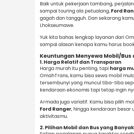
Baik untuk pekerjaan tambang, perjalana
sampai touring ala petualang,
Ford Ran
gagah dan tangguh. Dan sekarang kam
Lhokseumawe.
Yuk kita bahas lengkap layanan dari Oma
sampai alasan kenapa kamu harus bookin
Keuntungan Menyewa Mobil/Bus 
1. Harga Relatif dan Transparan
Harga murah itu penting, tapi
harga mu
OmahTrans, kamu bisa sewa mobil mul
tersembunyi yang muncul tiba-tiba sep
kendaraan ekonomis tapi tetap ingin n
Armada juga variatif. Kamu bisa pilih mo
Ford Ranger
, hingga kendaraan besar
aktivitasmu.
2. Pilihan Mobil dan Bus yang Banyak
Setiap perjalanan punya karakter sendi