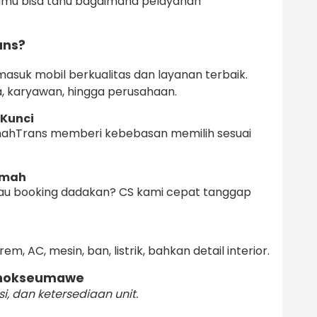
 Kamu bisa tahu bagaimana pelayanan
ans?
masuk mobil berkualitas dan layanan terbaik.
, karyawan, hingga perusahaan.
 Kunci
OmahTrans memberi kebebasan memilih sesuai
amah
mau booking dadakan? CS kami cepat tanggap
rem, AC, mesin, ban, listrik, bahkan detail interior.
 Lhokseumawe
i, dan ketersediaan unit.