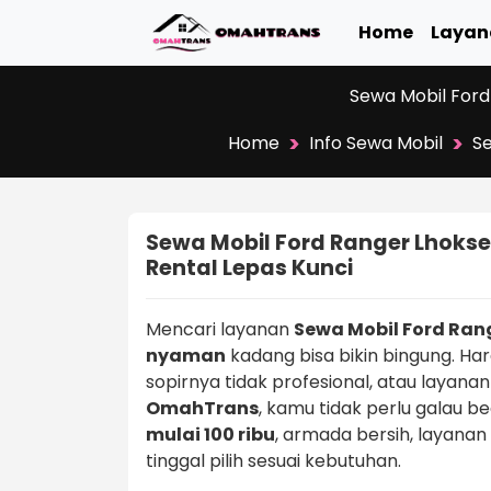
Home
Layan
Sewa Mobil Ford
>
>
Home
Info Sewa Mobil
Se
Sewa Mobil Ford Ranger Lhoks
Rental Lepas Kunci
Mencari layanan
Sewa Mobil Ford Ra
nyaman
kadang bisa bikin bingung. Har
sopirnya tidak profesional, atau layanann
OmahTrans
, kamu tidak perlu galau b
mulai 100 ribu
, armada bersih, layanan
tinggal pilih sesuai kebutuhan.