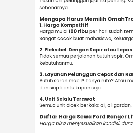
Testimoni pelanggan jujur itu penting.
sebenarnya.
Mengapa Harus Memilih OmahTr
1. Harga Kompetitif
Harga mulai
100 ribu
per hari sudah ter
Sangat cocok buat mahasiswa, keluarga
2. Fleksibel: Dengan Sopir atau Lepas
Tidak semua perjalanan butuh sopir. 
kebutuhanmu.
3. Layanan Pelanggan Cepat dan R
Butuh saran mobil? Tanya rute? Atau 
dan siap bantu kapan saja.
4. Unit Selalu Terawat
Semua unit dicek berkala: oli, oli gardan, 
Daftar Harga Sewa Ford Ranger
Harga bisa menyesuaikan kondisi, duras