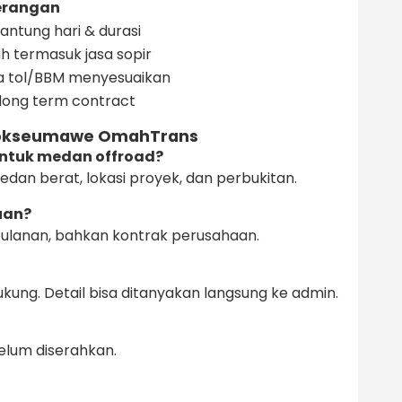
erangan
antung hari & durasi
h termasuk jasa sopir
a tol/BBM menyesuaikan
 long term contract
Lhokseumawe OmahTrans
 untuk medan offroad?
dan berat, lokasi proyek, dan perbukitan.
uan?
, bulanan, bahkan kontrak perusahaan.
kung. Detail bisa ditanyakan langsung ke admin.
ebelum diserahkan.