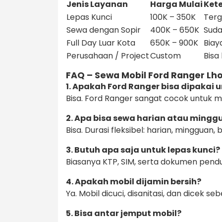
Jenis Layanan
Harga Mulai
Ket
Lepas Kunci
100K – 350K
Terg
Sewa dengan Sopir
400K – 650K
Suda
Full Day Luar Kota
650K – 900K
Biay
Perusahaan / Project
Custom
Bisa
FAQ – Sewa Mobil Ford Ranger 
1. Apakah Ford Ranger bisa dipakai
Bisa. Ford Ranger sangat cocok untuk me
2. Apa bisa sewa harian atau mingg
Bisa. Durasi fleksibel: harian, mingguan
3. Butuh apa saja untuk lepas kunci?
Biasanya KTP, SIM, serta dokumen pendu
4. Apakah mobil dijamin bersih?
Ya. Mobil dicuci, disanitasi, dan dicek s
5. Bisa antar jemput mobil?