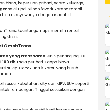
n bisnis, keperluan pribadi, acara keluarga,
ger
selalu jadi pilihan favorit karena tampil
u bisa menyewanya dengan mudah di
hTrans, keuntungan, tips memilih rental,
g di sini.
di OmahTrans
rah yang transparan
lebih penting lagi. Di
ai
100 ribu
saja per hari. Tanpa biaya
erti sulap. Cocok untuk kamu yang butuh
yaman.
bil sesuai kebutuhan: city car, MPV, SUV seperti
 untuk rombongan. Tinggal sesuaikan dengan
ri. Ada yang butuh mobil kecil karena cuma