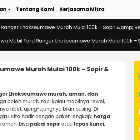
an
Tentang Kami
Kerjasama Mitra
 Ranger Lhokseumawe Murah Mulai 100k – Sopir &amp; Re
wa Mobil Ford Ranger Lhokseumawe Murah Mulai 100k – S
eumawe Murah Mulai 100k – Sopir &
nger Lhokseumawe murah, aman, dan
ga boleh murah, tapi kalau mobilnya rewel,
ya ribet, ujung-ujungnya bikin pusing. Di
egitu. Kita hadir dengan paket lengkap:
harga
 ramah, bisa
pakai sopir
atau
lepas kunci
,