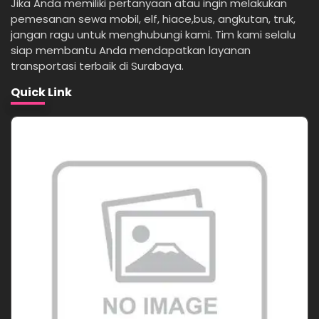
Jika Anda memiliki pertanyaan atau ingin melakukan
pemesanan sewa mobil, elf, hiace,bus, angkutan, truk,
jangan ragu untuk menghubungi kami. Tim kami selalu
siap membantu Anda mendapatkan layanan
transportasi terbaik di Surabaya.
Quick Link