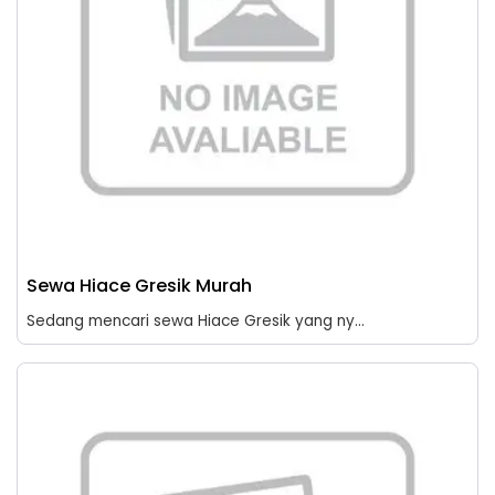
Sewa Hiace Gresik Murah
Sedang mencari sewa Hiace Gresik yang ny...