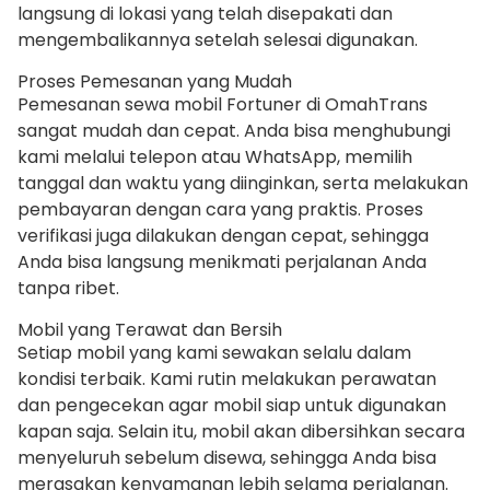
langsung di lokasi yang telah disepakati dan
mengembalikannya setelah selesai digunakan.
Proses Pemesanan yang Mudah
Pemesanan sewa mobil Fortuner di OmahTrans
sangat mudah dan cepat. Anda bisa menghubungi
kami melalui telepon atau WhatsApp, memilih
tanggal dan waktu yang diinginkan, serta melakukan
pembayaran dengan cara yang praktis. Proses
verifikasi juga dilakukan dengan cepat, sehingga
Anda bisa langsung menikmati perjalanan Anda
tanpa ribet.
Mobil yang Terawat dan Bersih
Setiap mobil yang kami sewakan selalu dalam
kondisi terbaik. Kami rutin melakukan perawatan
dan pengecekan agar mobil siap untuk digunakan
kapan saja. Selain itu, mobil akan dibersihkan secara
menyeluruh sebelum disewa, sehingga Anda bisa
merasakan kenyamanan lebih selama perjalanan.