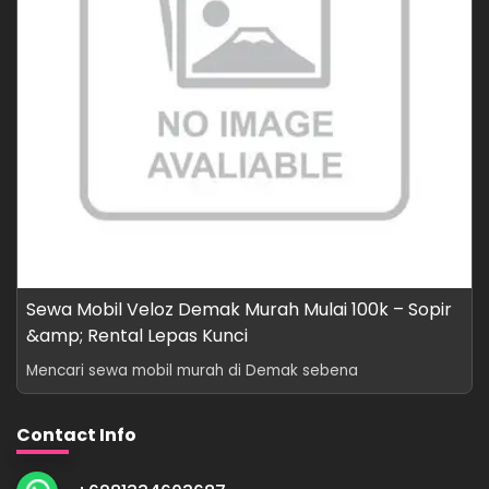
Sewa Mobil Veloz Demak Murah Mulai 100k – Sopir
&amp; Rental Lepas Kunci
Mencari sewa mobil murah di Demak sebena
Contact Info