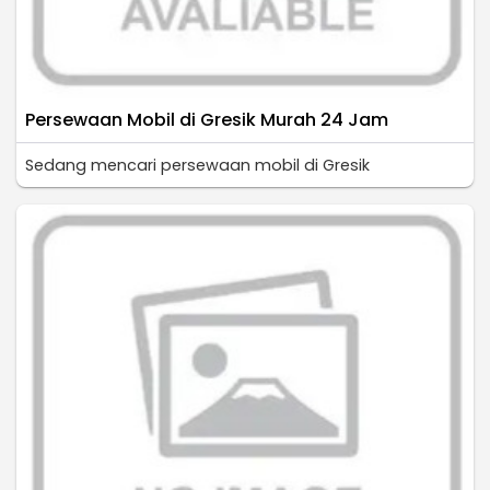
Persewaan Mobil di Gresik Murah 24 Jam
Sedang mencari persewaan mobil di Gresik