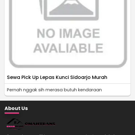
Sewa Pick Up Lepas Kunci Sidoarjo Murah
Pernah nggak sih merasa butuh kendaraan
About Us