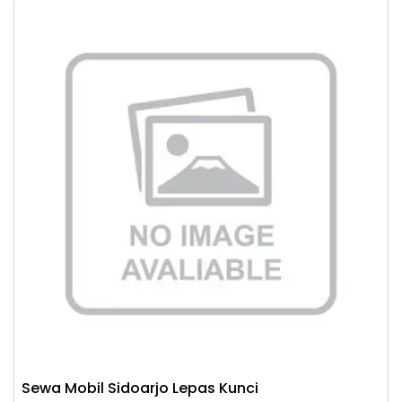
Sewa Mobil Sidoarjo Lepas Kunci