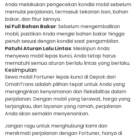
Anda melakukan pengecekan kondisi mobil sebelum
memulai perjalanan, termasuk tekanan ban, bahan
bakar, dan fitur lainnya.
Isi Full Bahan Bakar
: Sebelum mengembalikan
mobil, pastikan Anda mengisi bahan bakar hingga
penuh sesuai dengan kondisi saat pengambilan.
Patuhi Aturan Lalu Lintas
: Meskipun Anda
menyewa mobil lepas kunci, Anda tetap harus
mematuhi semua aturan berlalu lintas yang berlaku.
Kesimpulan
Sewa mobil Fortuner lepas kunci di Depok dari
OmahTrans adalah pilihan tepat untuk Anda yang
menginginkan kenyamanan dan fleksibilitas dalam
perjalanan. Dengan mobil yang terawat, harga yang
terjangkau, dan layanan yang ramah, perjalanan
Anda akan semakin menyenankan.
Jangan ragu untuk menghubungi kami dan
menikmati perjalanan dengan Fortuner, hanya di