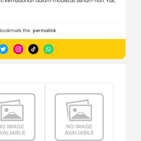
i kemudahan dalam mobilitas sehari-hari. Yuk,
 Bookmark the
permalink
.