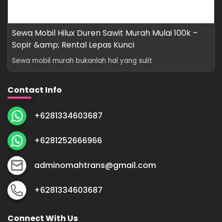
Sewa Mobil Hilux Duren Sawit Murah Mulai 100k –
Sopir &amp; Rental Lepas Kunci
Sewa mobil murah bukanlah hal yang sulit
Contact Info
+6281334603687
+6281252666966
adminomahtrans@gmail.com
+6281334603687
Connect With Us