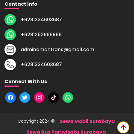
Contact Info
+6281334603687
+6281252666966
adminomahtrans@gmail.com
+6281334603687
Connect With Us
Sewa Mobil Surabaya
Copyright 2024 ©
|
|
arrow_upward
Sewa Bus Pariwisata Surabaya
|