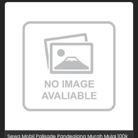
Sewa Mobil Palisade Pandeglang Murah Mulai 100k