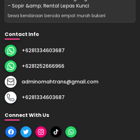
– Sopir &amp; Rental Lepas Kunci
Sewa kendaraan beroda empat murah bukanl
Contact Info
+6281334603687
+6281252666966
adminomahtrans@gmail.com
+6281334603687
Connect With Us