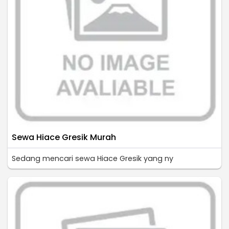
Sewa Hiace Gresik Murah
Sedang mencari sewa Hiace Gresik yang ny