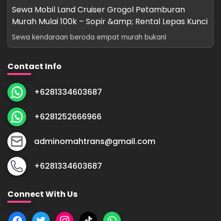
Sewa Mobil Land Cruiser Grogol Petamburan
Murah Mulai 100k – Sopir &amp; Rental Lepas Kunci
Sewa kendaraan beroda empat murah bukanl
Contact Info
+6281334603687
+6281252666966
adminomahtrans@gmail.com
+6281334603687
Connect With Us