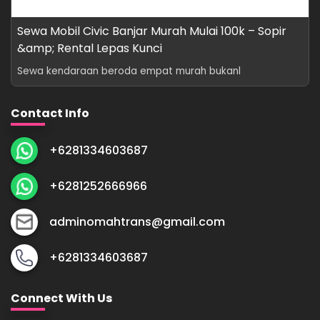
Sewa Mobil Civic Banjar Murah Mulai 100k – Sopir
&amp; Rental Lepas Kunci
Sewa kendaraan beroda empat murah bukanl
Contact Info
+6281334603687
+6281252666966
adminomahtrans@gmail.com
+6281334603687
Connect With Us