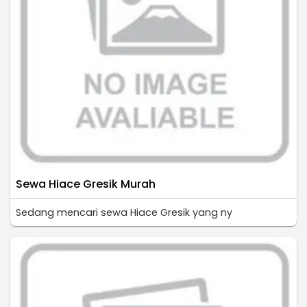
Sewa Hiace Gresik Murah
Sedang mencari sewa Hiace Gresik yang ny