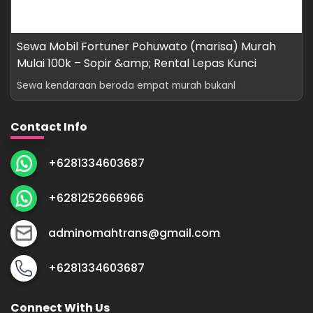
Sewa Mobil Fortuner Pohuwato (marisa) Murah
Mulai 100k – Sopir &amp; Rental Lepas Kunci
Sewa kendaraan beroda empat murah bukanl
Contact Info
+6281334603687
+6281252666966
adminomahtrans@gmail.com
+6281334603687
Connect With Us