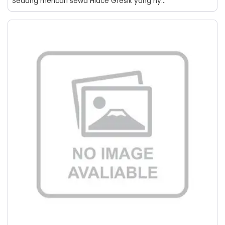
Sedang mencari sewa Hiace Gresik yang ny...