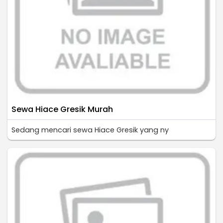
Sewa Hiace Gresik Murah
Sedang mencari sewa Hiace Gresik yang ny