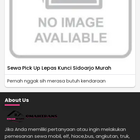
Sewa Pick Up Lepas Kunci Sidoarjo Murah
Pernah nggak sih merasa butuh kendaraan
About Us
Jika Anda memiliki pertanyaan atau ingin melakukan
pemesanan sewa mobil, elf, hiace,bus, angkutan, truk,