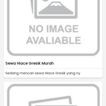
Sewa Hiace Gresik Murah
Sedang mencari sewa Hiace Gresik yang ny