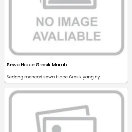
Sewa Hiace Gresik Murah
Sedang mencari sewa Hiace Gresik yang ny