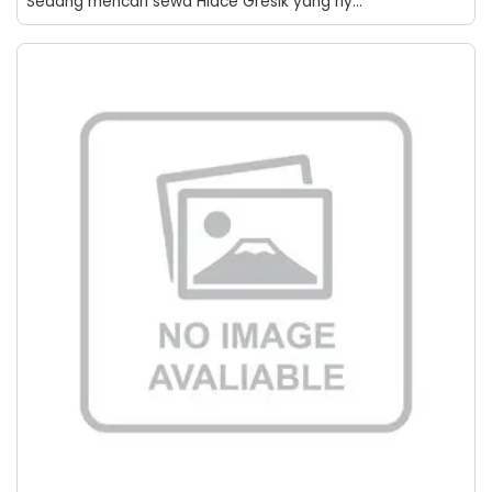
Sedang mencari sewa Hiace Gresik yang ny...