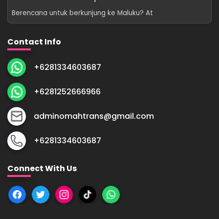
Berencana untuk berkunjung ke Maluku? At
Contact Info
+6281334603687
+6281252666966
adminomahtrans@gmail.com
+6281334603687
Connect With Us