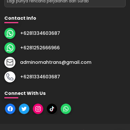
Lagi punya rencana perjalanan dari Surab
Contact Info
+6281334603687
+6281252666966
adminomahtrans@gmail.com
+6281334603687
Connect With Us