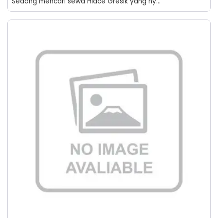
Sedang mencari sewa Hiace Gresik yang ny...